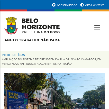
Pular
Portal
Acessibilidade
Alto Contraste
para
da
o
conteúdo
Prefeitura
O
principal
de
Belo
Horizonte
INÍCIO
-
NOTÍCIAS
-
Trilha
AMPLIAÇÃO DO SISTEMA DE DRENAGEM DA RUA DR. ÁLVARO CAMARGOS, EM
VENDA NOVA, VAI REDUZIR ALAGAMENTOS NA REGIÃO
de
navegação