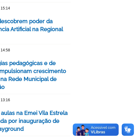
 15:14
descobrem poder da
ncia Artificial na Regional
 14:58
gias pedagógicas e de
impulsionam crescimento
 na Rede Municipal de
ão
 13:16
 aulas na Emei Vila Estrela
da por inauguração de
ayground