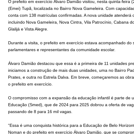
O prefeito em exercício Álvaro Damião visitou, nesta quinta-feira 
(Emei) Tupã, localizada no Bairro Nova Gameleira. Com capacidad
conta com 138 matrículas confirmadas. A nova unidade atenderá d
incluindo Nova Gameleira, Nova Cintra, Vila Patrocínio, Cabana do
Glalijá e Vista Alegre.
Durante a visita, o prefeito em exercício estava acompanhado do 
parlamentares e representantes da comunidade escolar.
Álvaro Damião destacou que essa é a primeira de 11 unidades pre
iniciamos a construção de mais duas unidades, uma no Bairro Pad
Prates, e outra no Estrela Dalva. Em breve, começaremos as obr
o prefeito em exercício.
O compromisso com a expansão da educação infantil é parte de u
Educação (Smed), que de 2024 para 2025 dobrou a oferta de vaga
passando de 8 para 16 mil vagas.
“Essa é uma conquista histórica para a Educação de Belo Horizont
Noman e do prefeito em exercício Álvaro Damião, que se compro