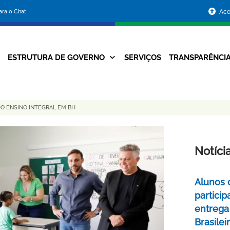
Portal
para o Chat
Ace
da
Prefeitura
ESTRUTURA DE GOVERNO
SERVIÇOS
TRANSPARÊNCI
Navegação
de
Principal
Belo
DO ENSINO INTEGRAL EM BH
Horizonte
Notíci
Alunos 
partici
entrega
Brasile