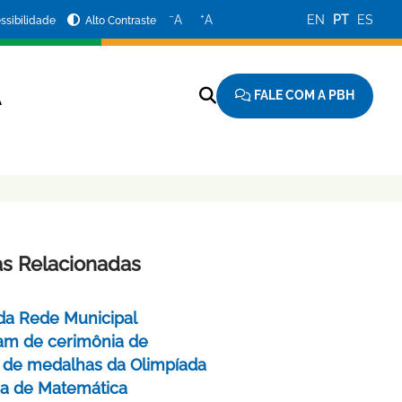
−
+
A
A
EN
PT
ES
ssibilidade
Alto Contraste
FALE COM A PBH
A
as Relacionadas
da Rede Municipal
pam de cerimônia de
 de medalhas da Olimpíada
ira de Matemática