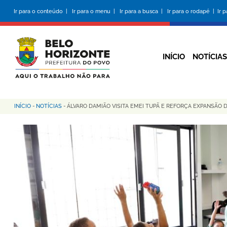
Pular
Ir para o conteúdo |
Ir para o menu |
Ir para a busca |
Ir para o rodapé |
Ir 
para
o
conteúdo
principal
INÍCIO
NOTÍCIAS
INÍCIO
-
NOTÍCIAS
-
ÁLVARO DAMIÃO VISITA EMEI TUPÃ E REFORÇA EXPANSÃO 
Trilha
de
navegação