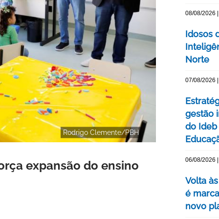
08/08/2026 |
Idosos 
Inteligê
Norte
07/08/2026 |
Estraté
gestão 
do Ideb
Rodrigo Clemente/PBH
Educaç
06/08/2026 |
força expansão do ensino
Volta às
é marca
novo pl