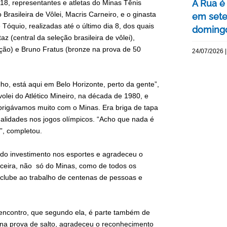
A Rua é
a 18, representantes e atletas do Minas Tênis
Brasileira de Vôlei, Macris Carneiro, e o ginasta
em sete
óquio, realizadas até o último dia 8, dos quais
domingo
 (central da seleção brasileira de vôlei),
ção) e Bruno Fratus (bronze na prova de 50
24/07/2026 |
ho, está aqui em Belo Horizonte, perto da gente”,
volei do Atlético Mineiro, na década de 1980, e
brigávamos muito com o Minas. Era briga de tapa
dalidades nos jogos olímpicos. “Acho que nada é
é”, completou.
 do investimento nos esportes e agradeceu o
arceira, não só do Minas, como de todos os
do clube ao trabalho de centenas de pessoas e
 encontro, que segundo ela, é parte também de
 e na prova de salto, agradeceu o reconhecimento