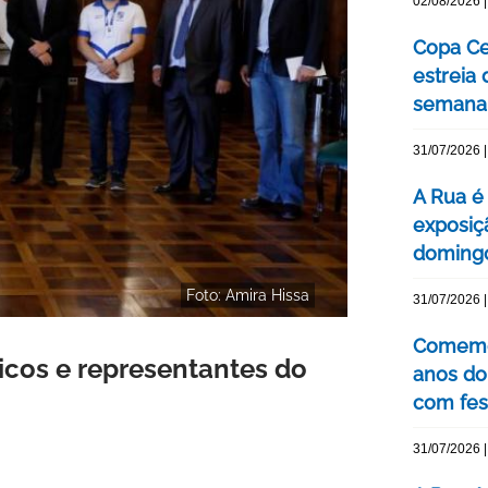
02/08/2026 |
Copa Ce
estreia
semana
31/07/2026 |
A Rua é 
exposiç
domingo
Foto: Amira Hissa
31/07/2026 |
Comemor
picos e representantes do
anos do
com fes
31/07/2026 |