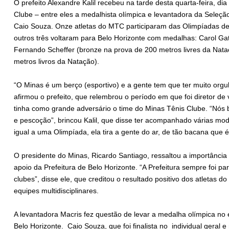
O prefeito Alexandre Kalil recebeu na tarde desta quarta-feira, di
Clube – entre eles a medalhista olímpica e levantadora da Seleção 
Caio Souza. Onze atletas do MTC participaram das Olimpíadas de T
outros três voltaram para Belo Horizonte com medalhas: Carol Gataz
Fernando Scheffer (bronze na prova de 200 metros livres da Nata
metros livros da Natação).
“O Minas é um berço (esportivo) e a gente tem que ter muito orgul
afirmou o prefeito, que relembrou o período em que foi diretor de 
tinha como grande adversário o time do Minas Tênis Clube. “Nós 
e pescoção”, brincou Kalil, que disse ter acompanhado várias mo
igual a uma Olimpíada, ela tira a gente do ar, de tão bacana que 
O presidente do Minas, Ricardo Santiago, ressaltou a importância
apoio da Prefeitura de Belo Horizonte. “A Prefeitura sempre foi p
clubes”, disse ele, que creditou o resultado positivo dos atletas 
equipes multidisciplinares.
A levantadora Macris fez questão de levar a medalha olímpica no
Belo Horizonte. Caio Souza, que foi finalista no individual geral