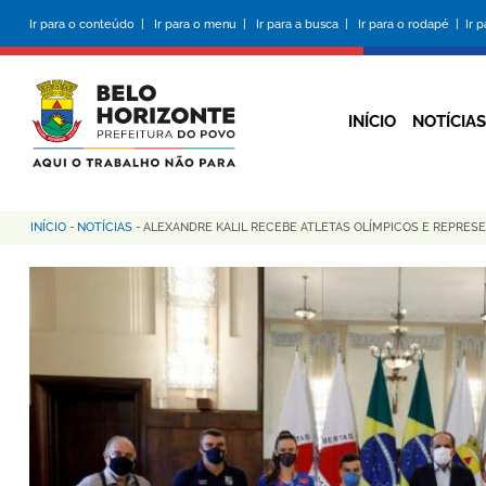
Pular
Ir para o conteúdo |
Ir para o menu |
Ir para a busca |
Ir para o rodapé |
Ir 
para
o
conteúdo
principal
INÍCIO
NOTÍCIAS
INÍCIO
-
NOTÍCIAS
-
ALEXANDRE KALIL RECEBE ATLETAS OLÍMPICOS E REPRES
Trilha
de
navegação