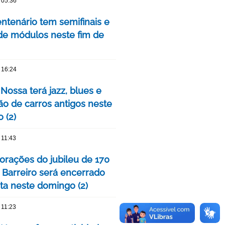
 05:36
ntenário tem semifinais e
 de módulos neste fim de
 16:24
Nossa terá jazz, blues e
ão de carros antigos neste
 (2)
 11:43
ações do jubileu de 170
 Barreiro será encerrado
ta neste domingo (2)
 11:23