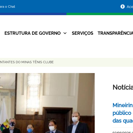
Portal
para o Chat
Ace
da
Prefeitura
ESTRUTURA DE GOVERNO
SERVIÇOS
TRANSPARÊNCI
Navegação
de
Principal
Belo
ENTANTES DO MINAS TÊNIS CLUBE
Horizonte
Notíci
Mineiri
público
das quad