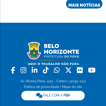
MAIS NOTÍCIAS
Facebook
Instagram
Linkedin
Tiktok
Whatsapp
X
Flickr
Yo
Av. Afonso Pena, 1212 - Centro | 30130-003
Política de privacidade
|
Mapa do site
FALE COM A
PBH