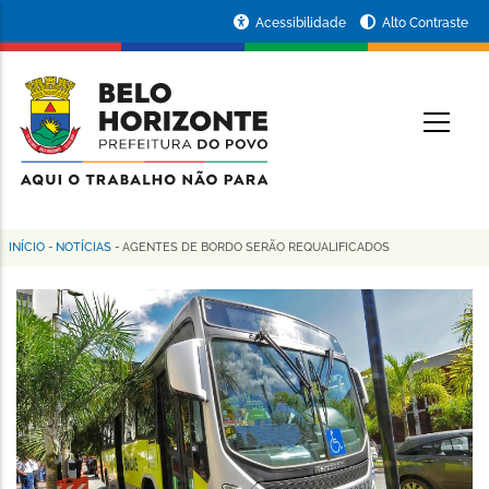
Pular
Portal
Acessibilidade
Alto Contraste
para
da
o
conteúdo
Prefeitura
O
principal
de
Belo
Horizonte
INÍCIO
-
NOTÍCIAS
-
AGENTES DE BORDO SERÃO REQUALIFICADOS
Trilha
de
navegação