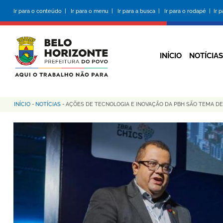
Pular
Ir para o conteúdo |
Ir para o menu |
Ir para a busca |
Ir para o rodapé |
Ir 
para
o
conteúdo
principal
INÍCIO
NOTÍCIAS
INÍCIO
-
NOTÍCIAS
-
AÇÕES DE TECNOLOGIA E INOVAÇÃO DA PBH SÃO TEMA DE
Trilha
de
navegação