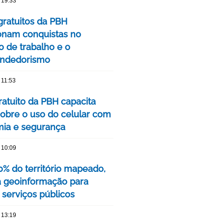
 19:33
gratuitos da PBH
onam conquistas no
 de trabalho e o
ndedorismo
 11:53
ratuito da PBH capacita
sobre o uso do celular com
ia e segurança
 10:09
% do território mapeado,
 geoinformação para
 serviços públicos
 13:19