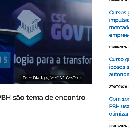
04/08/2026 |
Cursos 
impulsi
mercado
empree
03/08/2026 |
Curso g
idosos 
autonom
Foto: Divulgação/CSC GovTech
27/07/2026 |
PBH são tema de encontro
Com 100
PBH usa
otimizar
22/07/2026 |