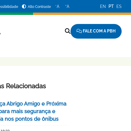
−
+
A
A
EN
PT
ES
ssibilidade
Alto Contraste
FALE COM A PBH
A
as Relacionadas
ça Abrigo Amigo e Próxima
para mais segurança e
cia nos pontos de ônibus