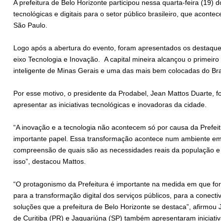
A prefeitura de Belo Horizonte participou nessa quarta-feira (19
tecnológicas e digitais para o setor público brasileiro, que aco
São Paulo.
Logo após a abertura do evento, foram apresentados os destaque
eixo Tecnologia e Inovação. A capital mineira alcançou o primeiro
inteligente de Minas Gerais e uma das mais bem colocadas do Bra
Por esse motivo, o presidente da Prodabel, Jean Mattos Duarte, fo
apresentar as iniciativas tecnológicas e inovadoras da cidade.
“A inovação e a tecnologia não acontecem só por causa da Prefei
importante papel. Essa transformação acontece num ambiente e
compreensão de quais são as necessidades reais da população e 
isso”, destacou Mattos.
“O protagonismo da Prefeitura é importante na medida em que fo
para a transformação digital dos serviços públicos, para a conect
soluções que a prefeitura de Belo Horizonte se destaca”, afirmou
de Curitiba (PR) e Jaguariúna (SP) também apresentaram iniciati