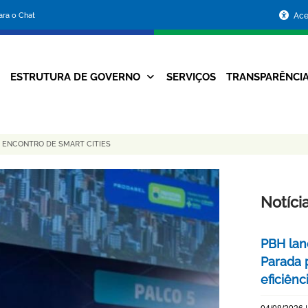
Portal
para o Chat
Ace
da
Prefeitura
ESTRUTURA DE GOVERNO
SERVIÇOS
TRANSPARÊNCI
Navegação
de
Principal
Belo
 ENCONTRO DE SMART CITIES
Horizonte
Notíci
PBH lan
Parada 
eficiên