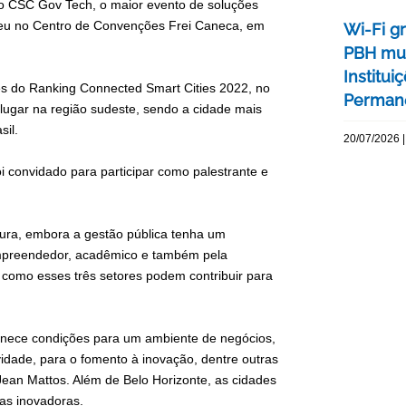
) do CSC Gov Tech, o maior evento de soluções
nteceu no Centro de Convenções Frei Caneca, em
Wi-Fi gr
PBH mu
Institu
s do Ranking Connected Smart Cities 2022, no
Permanê
 lugar na região sudeste, sendo a cidade mais
sil.
20/07/2026 |
i convidado para participar como palestrante e
tura, embora a gestão pública tenha um
mpreendedor, acadêmico e também pela
como esses três setores podem contribuir para
rnece condições para um ambiente de negócios,
ividade, para o fomento à inovação, dentre outras
 Jean Mattos. Além de Belo Horizonte, as cidades
vas inovadoras.