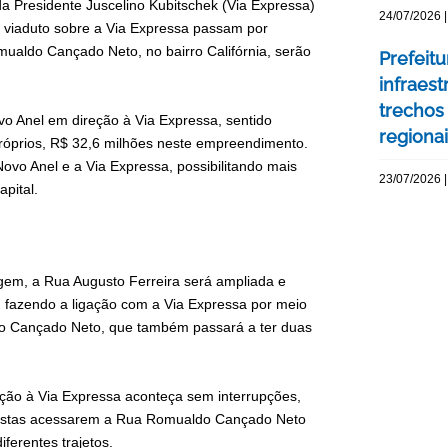
da Presidente Juscelino Kubitschek (Via Expressa)
24/07/2026 |
do viaduto sobre a Via Expressa passam por
mualdo Cançado Neto, no bairro Califórnia, serão
Prefeit
infraes
trechos
vo Anel em direção à Via Expressa, sentido
regiona
próprios, R$ 32,6 milhões neste empreendimento.
 Novo Anel e a Via Expressa, possibilitando mais
23/07/2026 |
apital.
agem, a Rua Augusto Ferreira será ampliada e
 fazendo a ligação com a Via Expressa por meio
do Cançado Neto, que também passará a ter duas
eção à Via Expressa aconteça sem interrupções,
toristas acessarem a Rua Romualdo Cançado Neto
ferentes trajetos.