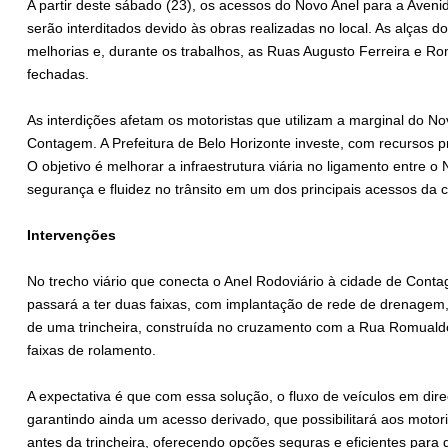
A partir deste sábado (23), os acessos do Novo Anel para a Aveni
serão interditados devido às obras realizadas no local. As alças 
melhorias e, durante os trabalhos, as Ruas Augusto Ferreira e Ro
fechadas.
As interdições afetam os motoristas que utilizam a marginal do No
Contagem. A Prefeitura de Belo Horizonte investe, com recursos 
O objetivo é melhorar a infraestrutura viária no ligamento entre o
segurança e fluidez no trânsito em um dos principais acessos da c
Intervenções
No trecho viário que conecta o Anel Rodoviário à cidade de Cont
passará a ter duas faixas, com implantação de rede de drenagem,
de uma trincheira, construída no cruzamento com a Rua Romual
faixas de rolamento.
A expectativa é que com essa solução, o fluxo de veículos em dir
garantindo ainda um acesso derivado, que possibilitará aos mo
antes da trincheira, oferecendo opções seguras e eficientes para di