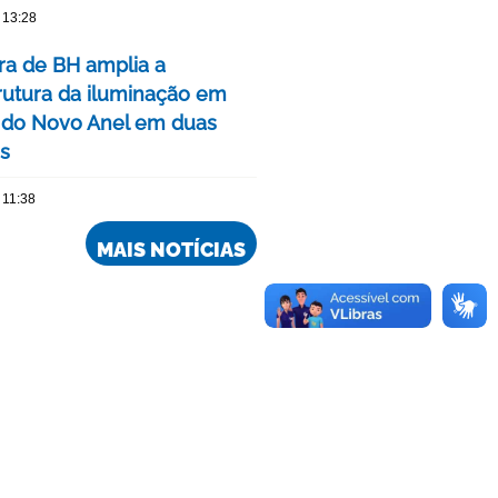
 13:28
ura de BH amplia a
trutura da iluminação em
 do Novo Anel em duas
is
 11:38
MAIS NOTÍCIAS