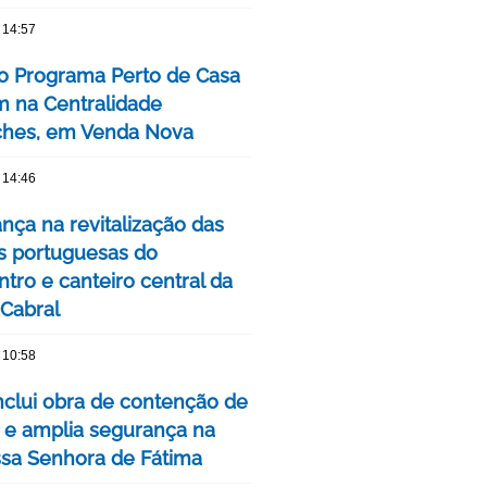
 14:57
o Programa Perto de Casa
 na Centralidade
hes, em Venda Nova
 14:46
nça na revitalização das
s portuguesas do
tro e canteiro central da
 Cabral
 10:58
clui obra de contenção de
 e amplia segurança na
ssa Senhora de Fátima