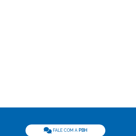
be
FALE COM A
PBH