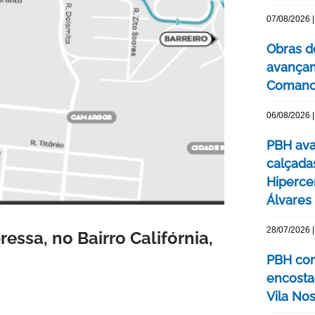
07/08/2026 |
Obras d
avançam
Comanc
06/08/2026 |
PBH ava
calçada
Hipercen
Álvares
28/07/2026 |
essa, no Bairro Califórnia,
PBH con
encosta
Vila No