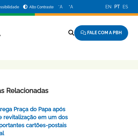
−
+
A
A
EN
PT
ES
ssibilidade
Alto Contraste
FALE COM A PBH
A
as Relacionadas
rega Praça do Papa após
e revitalização em um dos
portantes cartões-postais
al