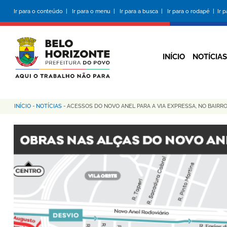
Pular
Ir para o conteúdo |
Ir para o menu |
Ir para a busca |
Ir para o rodapé |
Ir 
para
o
conteúdo
principal
INÍCIO
NOTÍCIAS
INÍCIO
-
NOTÍCIAS
-
ACESSOS DO NOVO ANEL PARA A VIA EXPRESSA, NO BAIRRO
Trilha
de
navegação