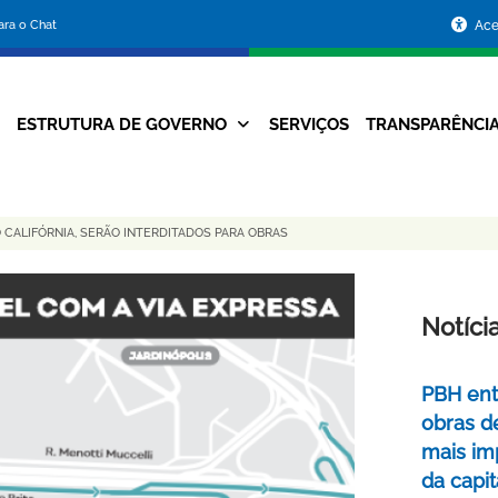
Portal
para o Chat
Ace
da
Prefeitura
ESTRUTURA DE GOVERNO
SERVIÇOS
TRANSPARÊNCI
Navegação
de
Principal
Belo
 CALIFÓRNIA, SERÃO INTERDITADOS PARA OBRAS
Horizonte
Notíci
PBH ent
obras d
mais im
da capit