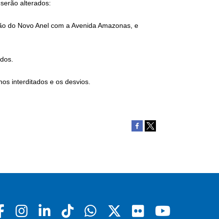
serão alterados:
eção do Novo Anel com a Avenida Amazonas, e
ados.
os interditados e os desvios.
Facebook
Instagram
Linkedin
Tiktok
Whatsapp
X
Flickr
Youtu