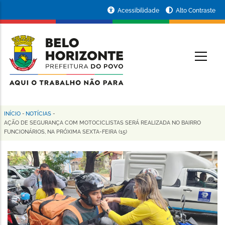
Pular
Portal
Acessibilidade
Alto Contraste
para
da
o
conteúdo
Prefeitura
O
principal
de
Belo
Horizonte
INÍCIO
-
NOTÍCIAS
-
Trilha
AÇÃO DE SEGURANÇA COM MOTOCICLISTAS SERÁ REALIZADA NO BAIRRO
FUNCIONÁRIOS, NA PRÓXIMA SEXTA-FEIRA (15)
de
navegação