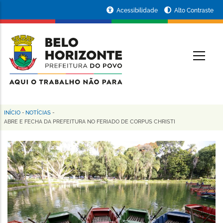
Pular
Portal
Acessibilidade
Alto Contraste
para
da
o
conteúdo
Prefeitura
O
principal
de
Belo
Horizonte
INÍCIO
-
NOTÍCIAS
-
Trilha
ABRE E FECHA DA PREFEITURA NO FERIADO DE CORPUS CHRISTI
de
navegação