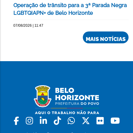
Operação de trânsito para a 3ª Parada Negra
LGBTQIAPN+ de Belo Horizonte
07/08/2026 | 11:47
MAIS NOTÍCIAS
Facebook
Instagram
Linkedin
Tiktok
Whatsapp
X
Flickr
Yo