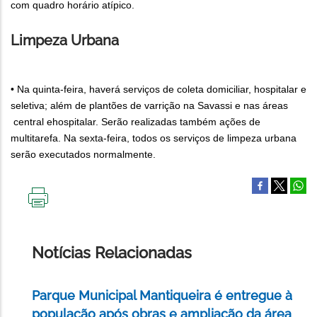
com quadro horário atípico.
Limpeza Urbana
• Na quinta-feira, haverá serviços de ​coleta domiciliar, hospitalar e
seletiva; além de plantões de varrição ​na Savassi e na​s​ área​s​
central​ e​hospi
talar​. Serão realizadas também ações de
multitarefa. Na sexta-feira, ​todos os serviços ​de limpeza urbana ​
serão executados normalmente​.
IMPRIMIR
ESTA
PÁGINA
Notícias Relacionadas
Parque Municipal Mantiqueira é entregue à
população após obras e ampliação da área