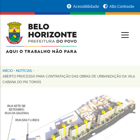
Pular
Portal
Acessibilidade
Alto Contraste
para
da
o
conteúdo
Prefeitura
O
principal
de
Belo
Horizonte
INÍCIO
-
NOTÍCIAS
-
Trilha
ABERTO PROCESSO PARA CONTRATAÇÃO DAS OBRAS DE URBANIZAÇÃO DA VILA
CABANA DO PAI TOMÁS
de
navegação