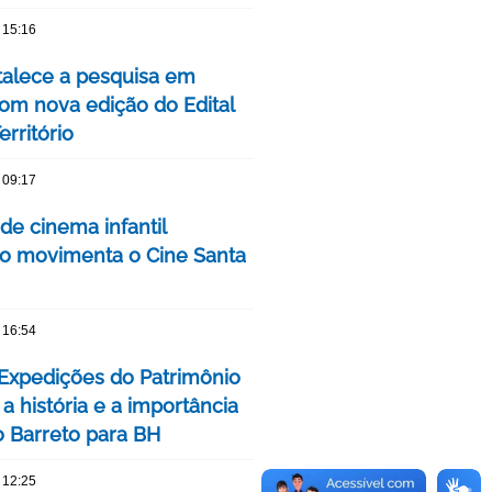
 15:16
talece a pesquisa em
om nova edição do Edital
rritório
 09:17
 de cinema infantil
iro movimenta o Cine Santa
 16:54
 Expedições do Patrimônio
a história e a importância
o Barreto para BH
 12:25