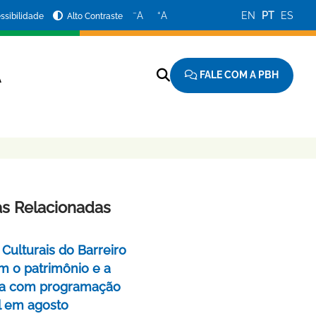
−
+
A
A
EN
PT
ES
ssibilidade
Alto Contraste
FALE COM A PBH
A
as Relacionadas
Culturais do Barreiro
m o patrimônio e a
a com programação
l em agosto