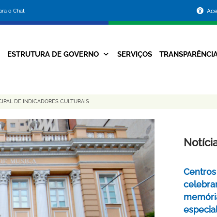
Portal
para o Chat
Ace
da
Prefeitura
ESTRUTURA DE GOVERNO
SERVIÇOS
TRANSPARÊNCI
Navegação
de
Principal
Belo
CIPAL DE INDICADORES CULTURAIS
Horizonte
Notíci
Centros 
celebra
memóri
especia