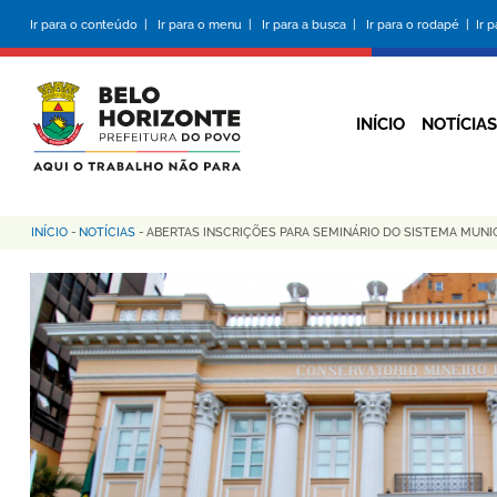
Pular
Ir para o conteúdo |
Ir para o menu |
Ir para a busca |
Ir para o rodapé |
Ir 
para
o
conteúdo
principal
INÍCIO
NOTÍCIAS
INÍCIO
-
NOTÍCIAS
-
ABERTAS INSCRIÇÕES PARA SEMINÁRIO DO SISTEMA MUNI
Trilha
de
navegação