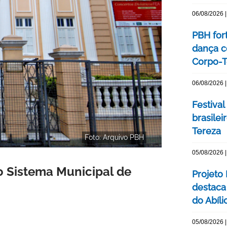
06/08/2026 |
PBH for
dança c
Corpo-Te
06/08/2026 |
Festival
brasile
Tereza
Foto: Arquivo PBH
05/08/2026 |
o Sistema Municipal de
Projeto
destaca 
do Abíli
05/08/2026 |