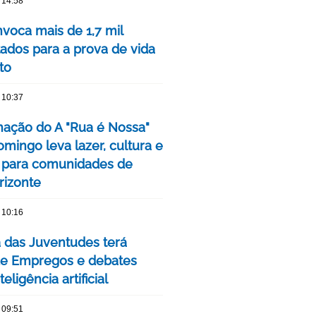
 14:58
voca mais de 1,7 mil
ados para a prova de vida
to
 10:37
ação do A "Rua é Nossa"
mingo leva lazer, cultura e
 para comunidades de
rizonte
 10:16
das Juventudes terá
de Empregos e debates
eligência artificial
 09:51