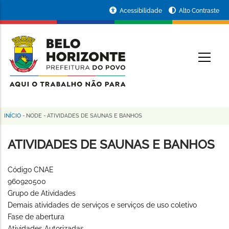
Pular
Portal
Acessibilidade
Alto Contraste
para
da
o
conteúdo
Prefeitura
O
principal
de
Belo
Horizonte
INÍCIO
-
NODE
-
ATIVIDADES DE SAUNAS E BANHOS
Trilha
de
ATIVIDADES DE SAUNAS E BANHOS
navegação
Código CNAE
960920500
Grupo de Atividades
Demais atividades de serviços e serviços de uso coletivo
Fase de abertura
Atividades Autorizadas