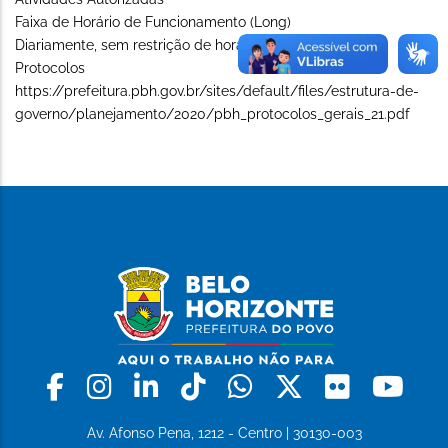
Faixa de Horário de Funcionamento (Long)
Diariamente, sem restrição de horário
Protocolos
https://prefeitura.pbh.gov.br/sites/default/files/estrutura-de-
governo/planejamento/2020/pbh_protocolos_gerais_21.pdf
Facebook
Instagram
Linkedin
Tiktok
Whatsapp
X
Flickr
Yo
Av. Afonso Pena, 1212 - Centro | 30130-003