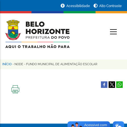
Pular
Portal
Acessibilidade
Alto Contraste
para
da
o
conteúdo
Prefeitura
O
principal
de
Belo
Horizonte
INÍCIO
-
NODE
-
FUNDO MUNICIPAL DE ALIMENTAÇÃO ESCOLAR
Trilha
de
navegação
IMPRIMIR
ESTA
PÁGINA