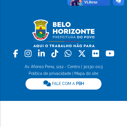
Facebook
Instagram
Linkedin
Tiktok
Whatsapp
X
Flickr
Yo
Av. Afonso Pena, 1212 - Centro | 30130-003
Política de privacidade
|
Mapa do site
FALE COM A
PBH