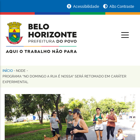
Pular
Portal
Acessibilidade
Alto Contraste
para
da
o
conteúdo
Prefeitura
O
principal
de
Belo
Horizonte
INÍCIO
-
NODE
-
Trilha
PROGRAMA “NO DOMINGO A RUA É NOSSA” SERÁ RETOMADO EM CARÁTER
EXPERIMENTAL
de
navegação