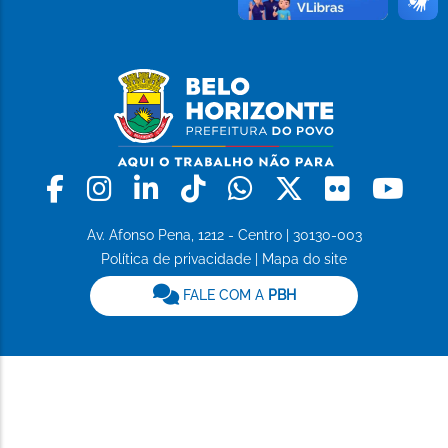
Facebook
Instagram
Linkedin
Tiktok
Whatsapp
X
Flickr
Yo
Av. Afonso Pena, 1212 - Centro | 30130-003
Política de privacidade
|
Mapa do site
FALE COM A
PBH