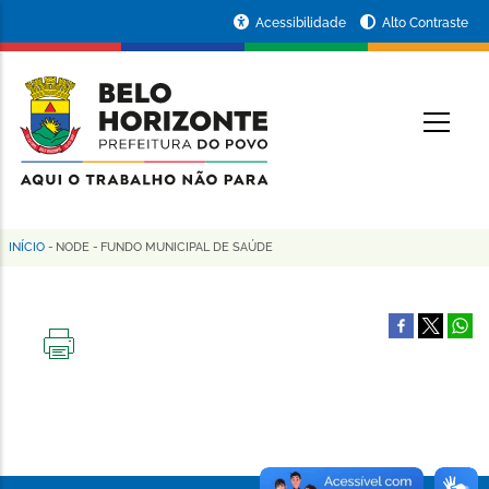
Pular
Portal
Acessibilidade
Alto Contraste
para
da
o
conteúdo
Prefeitura
O
principal
de
Belo
Horizonte
INÍCIO
-
NODE
-
FUNDO MUNICIPAL DE SAÚDE
Trilha
de
navegação
IMPRIMIR
ESTA
PÁGINA