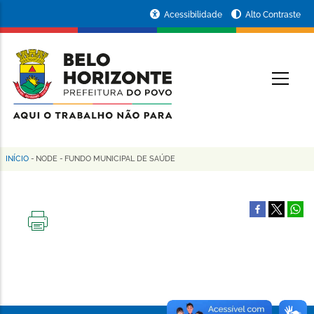
Pular
Portal
Acessibilidade
Alto Contraste
para
da
o
conteúdo
Prefeitura
O
principal
de
Belo
Horizonte
INÍCIO
-
NODE
-
FUNDO MUNICIPAL DE SAÚDE
Trilha
de
navegação
IMPRIMIR
ESTA
PÁGINA