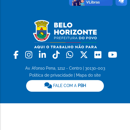
Facebook
Instagram
Linkedin
Tiktok
Whatsapp
X
Flickr
Yo
Av. Afonso Pena, 1212 - Centro | 30130-003
Política de privacidade
|
Mapa do site
FALE COM A
PBH