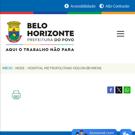
Pular
Portal
Acessibilidade
Alto Contraste
para
da
o
conteúdo
Prefeitura
O
principal
de
Belo
Horizonte
INÍCIO
-
NODE
-
HOSPITAL METROPOLITANO ODILON BEHRENS
Trilha
de
navegação
IMPRIMIR
ESTA
PÁGINA