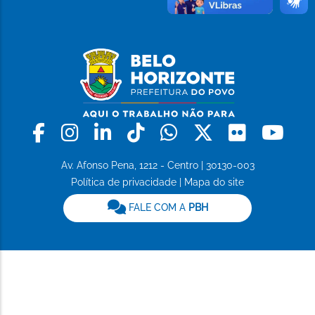
Facebook
Instagram
Linkedin
Tiktok
Whatsapp
X
Flickr
Yo
Av. Afonso Pena, 1212 - Centro | 30130-003
Política de privacidade
|
Mapa do site
FALE COM A
PBH