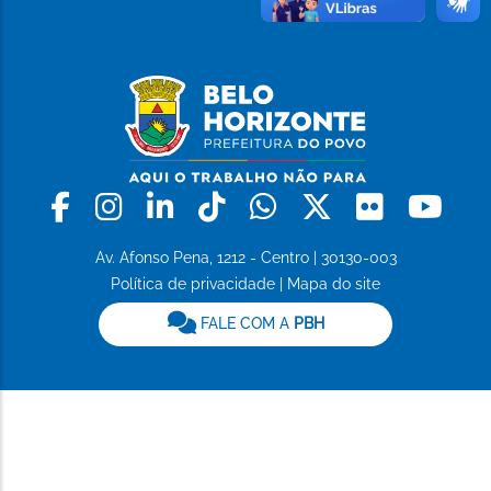
Facebook
Instagram
Linkedin
Tiktok
Whatsapp
X
Flickr
Yo
Av. Afonso Pena, 1212 - Centro | 30130-003
Política de privacidade
|
Mapa do site
FALE COM A
PBH