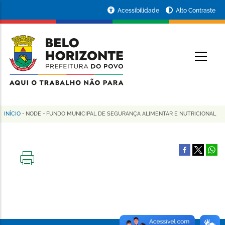
Pular
Portal
Acessibilidade
Alto Contraste
para
da
o
conteúdo
Prefeitura
O
principal
de
Belo
Horizonte
INÍCIO
-
NODE
-
FUNDO MUNICIPAL DE SEGURANÇA ALIMENTAR E NUTRICIONAL
Trilha
de
navegação
IMPRIMIR
ESTA
PÁGINA