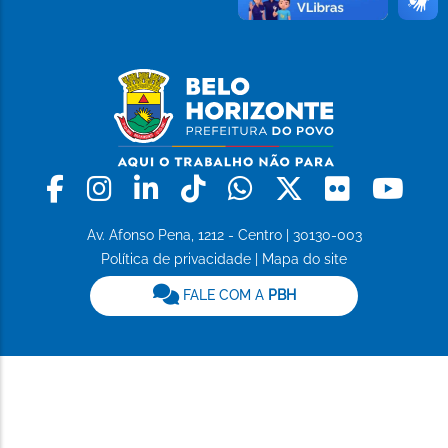
Facebook
Instagram
Linkedin
Tiktok
Whatsapp
X
Flickr
Yo
Av. Afonso Pena, 1212 - Centro | 30130-003
Política de privacidade
|
Mapa do site
FALE COM A
PBH