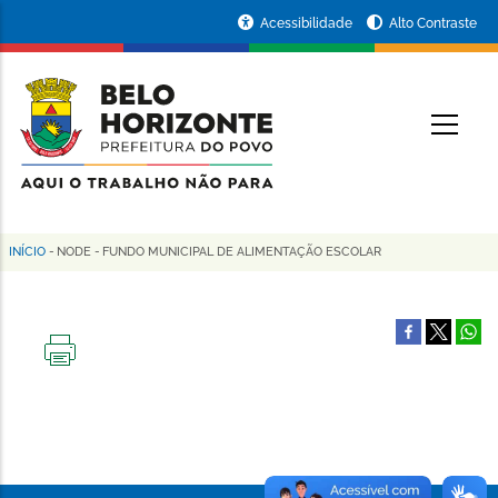
Pular
Portal
Acessibilidade
Alto Contraste
para
da
o
conteúdo
Prefeitura
O
principal
de
Belo
Horizonte
INÍCIO
-
NODE
-
FUNDO MUNICIPAL DE ALIMENTAÇÃO ESCOLAR
Trilha
de
navegação
IMPRIMIR
ESTA
PÁGINA