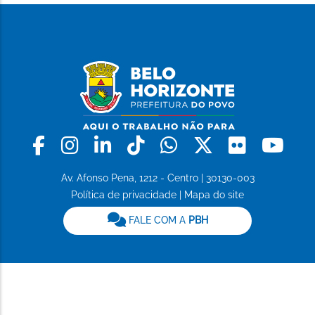
Facebook
Instagram
Linkedin
Tiktok
Whatsapp
X
Flickr
Yo
Av. Afonso Pena, 1212 - Centro | 30130-003
Política de privacidade
|
Mapa do site
FALE COM A
PBH