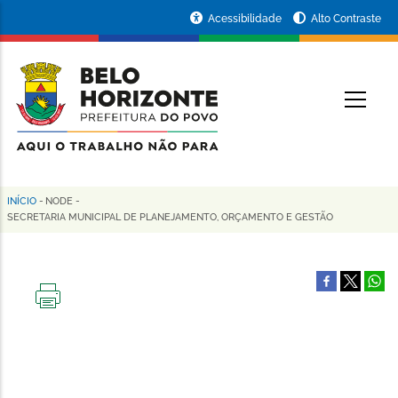
Pular
Portal
Acessibilidade
Alto Contraste
para
da
o
conteúdo
Prefeitura
O
principal
de
Belo
Horizonte
INÍCIO
-
NODE
-
Trilha
SECRETARIA MUNICIPAL DE PLANEJAMENTO, ORÇAMENTO E GESTÃO
de
navegação
IMPRIMIR
ESTA
PÁGINA