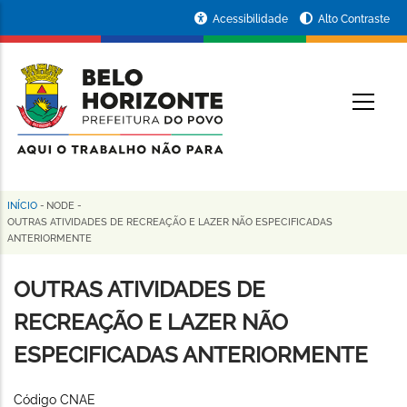
Pular
Portal
Acessibilidade
Alto Contraste
para
da
o
conteúdo
Prefeitura
O
principal
de
Belo
Horizonte
INÍCIO
-
NODE
-
Trilha
OUTRAS ATIVIDADES DE RECREAÇÃO E LAZER NÃO ESPECIFICADAS
ANTERIORMENTE
de
navegação
OUTRAS ATIVIDADES DE
RECREAÇÃO E LAZER NÃO
ESPECIFICADAS ANTERIORMENTE
Código CNAE