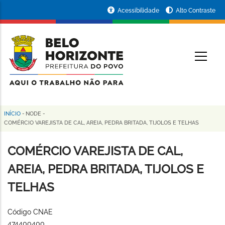
Pular
Portal
Acessibilidade
Alto Contraste
para
da
o
conteúdo
Prefeitura
O
principal
de
Belo
Horizonte
INÍCIO
-
NODE
-
Trilha
COMÉRCIO VAREJISTA DE CAL, AREIA, PEDRA BRITADA, TIJOLOS E TELHAS
de
COMÉRCIO VAREJISTA DE CAL,
navegação
AREIA, PEDRA BRITADA, TIJOLOS E
TELHAS
Código CNAE
474400400