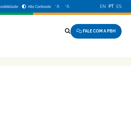
−
+
A
A
EN
PT
ES
ssibilidade
Alto Contraste
FALE COM A PBH