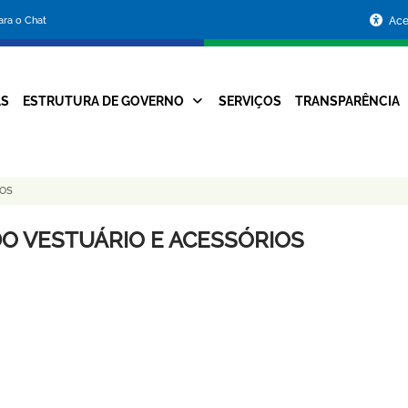
Portal
para o Chat
Ace
da
Prefeitura
AS
ESTRUTURA DE GOVERNO
SERVIÇOS
TRANSPARÊNCIA
Navegação
de
Principal
Belo
IOS
Horizonte
DO VESTUÁRIO E ACESSÓRIOS