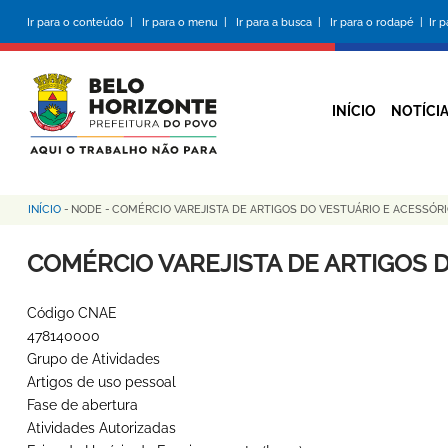
Pular
Ir para o conteúdo |
Ir para o menu |
Ir para a busca |
Ir para o rodapé |
Ir 
para
o
conteúdo
principal
INÍCIO
NOTÍCI
INÍCIO
-
NODE
-
COMÉRCIO VAREJISTA DE ARTIGOS DO VESTUÁRIO E ACESSÓR
Trilha
de
COMÉRCIO VAREJISTA DE ARTIGOS 
navegação
Código CNAE
478140000
Grupo de Atividades
Artigos de uso pessoal
Fase de abertura
Atividades Autorizadas