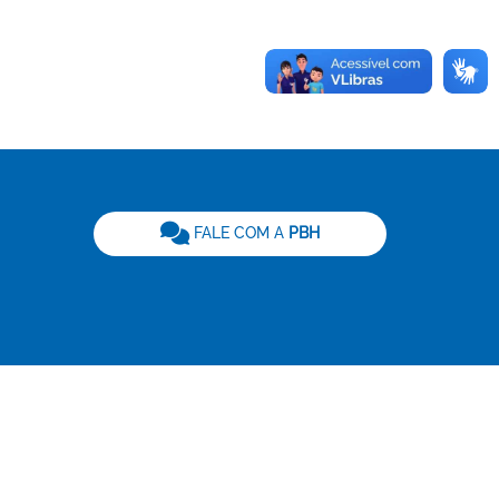
be
FALE COM A
PBH