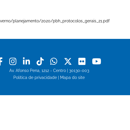
e-governo/planejamento/2020/pbh_protocolos_gerais_21.pdf
Facebook
Instagram
Linkedin
Tiktok
Whatsapp
X
Flickr
Youtu
Av. Afonso Pena, 1212 - Centro | 30130-003
Política de privacidade
|
Mapa do site