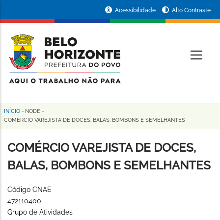
Pular
Portal
Acessibilidade
Alto Contraste
para
da
o
conteúdo
Prefeitura
O
principal
de
Belo
Horizonte
INÍCIO
-
NODE
-
Trilha
COMÉRCIO VAREJISTA DE DOCES, BALAS, BOMBONS E SEMELHANTES
de
COMÉRCIO VAREJISTA DE DOCES,
navegação
BALAS, BOMBONS E SEMELHANTES
Código CNAE
472110400
Grupo de Atividades