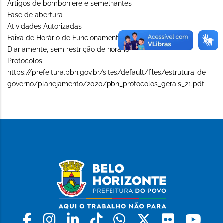
Artigos de bomboniere e semelhantes
Fase de abertura
Atividades Autorizadas
Faixa de Horário de Funcionamento (Long)
Diariamente, sem restrição de horário
Protocolos
https://prefeitura.pbh.gov.br/sites/default/files/estrutura-de-
governo/planejamento/2020/pbh_protocolos_gerais_21.pdf
Facebook
Instagram
Linkedin
Tiktok
Whatsapp
X
Flickr
Yo