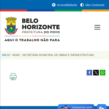
Pular
Portal
Acessibilidade
Alto Contraste
para
da
o
conteúdo
Prefeitura
O
principal
de
Belo
Horizonte
INÍCIO
-
NODE
-
SECRETARIA MUNICIPAL DE OBRAS E INFRAESTRUTURA
Trilha
de
navegação
IMPRIMIR
ESTA
PÁGINA