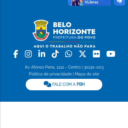
Facebook
Instagram
Linkedin
Tiktok
Whatsapp
X
Flickr
Yo
Av. Afonso Pena, 1212 - Centro | 30130-003
Política de privacidade
|
Mapa do site
FALE COM A
PBH