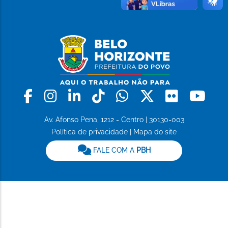
Facebook
Instagram
Linkedin
Tiktok
Whatsapp
X
Flickr
Yo
Av. Afonso Pena, 1212 - Centro | 30130-003
Política de privacidade
|
Mapa do site
FALE COM A
PBH