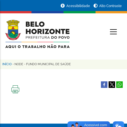
Pular
Portal
Acessibilidade
Alto Contraste
para
da
o
conteúdo
Prefeitura
O
principal
de
Belo
Horizonte
INÍCIO
-
NODE
-
FUNDO MUNICIPAL DE SAÚDE
Trilha
de
navegação
IMPRIMIR
ESTA
PÁGINA