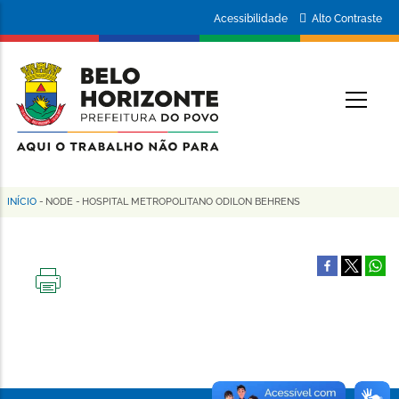
Pular
Portal
Acessibilidade
Alto Contraste
para
da
o
conteúdo
Prefeitura
O
principal
de
Belo
Horizonte
INÍCIO
-
NODE
-
HOSPITAL METROPOLITANO ODILON BEHRENS
Trilha
de
navegação
IMPRIMIR
ESTA
PÁGINA