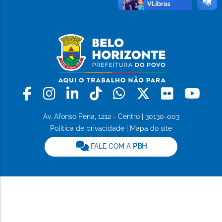
Facebook
Instagram
Linkedin
Tiktok
Whatsapp
X
Flickr
Yo
Av. Afonso Pena, 1212 - Centro | 30130-003
Política de privacidade
|
Mapa do site
FALE COM A
PBH