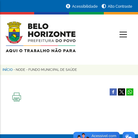
Pular
Portal
Acessibilidade
Alto Contraste
para
da
o
conteúdo
Prefeitura
O
principal
de
Belo
Horizonte
INÍCIO
-
NODE
-
FUNDO MUNICIPAL DE SAÚDE
Trilha
de
navegação
IMPRIMIR
ESTA
PÁGINA