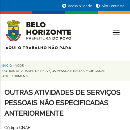
Pular
Portal
Acessibilidade
Alto Contraste
para
da
o
conteúdo
Prefeitura
O
principal
de
Belo
Horizonte
INÍCIO
-
NODE
-
Trilha
OUTRAS ATIVIDADES DE SERVIÇOS PESSOAIS NÃO ESPECIFICADAS
ANTERIORMENTE
de
navegação
OUTRAS ATIVIDADES DE SERVIÇOS
PESSOAIS NÃO ESPECIFICADAS
ANTERIORMENTE
Código CNAE