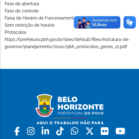
Fase de abertura
Fase de controle
Faixa de Horário de Funcionamento (Long)
Sem restrição de horário
Protocolos
https://prefeitura.pbh.gov.br/sites/default/files/estrutura-de-
governo/planejamento/2020/pbh_protocolos_gerais_21.pdf
Facebook
Instagram
Linkedin
Tiktok
Whatsapp
X
Flickr
Yo