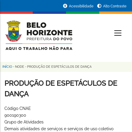
Pular
Portal
Acessibilidade
Alto Contraste
para
da
o
conteúdo
Prefeitura
O
principal
de
Belo
Horizonte
INÍCIO
-
NODE
-
PRODUÇÃO DE ESPETÁCULOS DE DANÇA
Trilha
de
PRODUÇÃO DE ESPETÁCULOS DE
navegação
DANÇA
Código CNAE
900190300
Grupo de Atividades
Demais atividades de serviços e serviços de uso coletivo