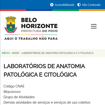
Pular
Portal
Acessibilidade
Alto Contraste
para
da
o
conteúdo
Prefeitura
O
principal
de
Belo
Horizonte
INÍCIO
-
NODE
-
LABORATÓRIOS DE ANATOMIA PATOLÓGICA E CITOLÓGICA
Trilha
de
LABORATÓRIOS DE ANATOMIA
navegação
PATOLÓGICA E CITOLÓGICA
Código CNAE
864020100
Grupo de Atividades
Demais atividades de serviços e serviços de uso coletivo