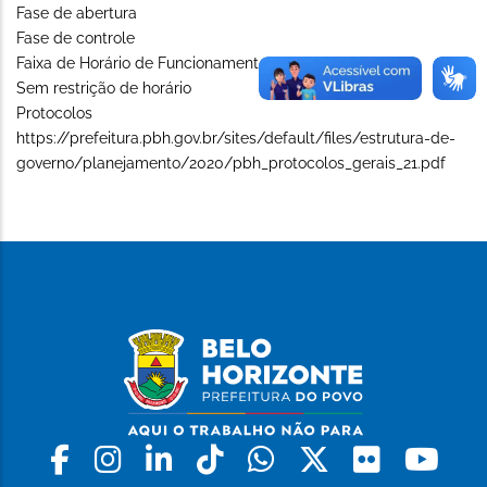
Fase de abertura
Fase de controle
Faixa de Horário de Funcionamento (Long)
Sem restrição de horário
Protocolos
https://prefeitura.pbh.gov.br/sites/default/files/estrutura-de-
governo/planejamento/2020/pbh_protocolos_gerais_21.pdf
Facebook
Instagram
Linkedin
Tiktok
Whatsapp
X
Flickr
Yo