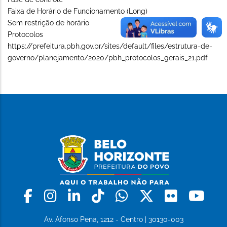
Faixa de Horário de Funcionamento (Long)
Sem restrição de horário
Protocolos
https://prefeitura.pbh.gov.br/sites/default/files/estrutura-de-
governo/planejamento/2020/pbh_protocolos_gerais_21.pdf
Facebook
Instagram
Linkedin
Tiktok
Whatsapp
X
Flickr
Yo
Av. Afonso Pena, 1212 - Centro | 30130-003