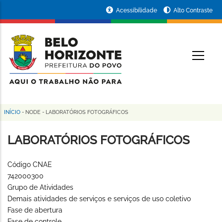
Pular
Portal
Acessibilidade
Alto Contraste
para
da
o
conteúdo
Prefeitura
O
principal
de
Belo
Horizonte
INÍCIO
-
NODE
-
LABORATÓRIOS FOTOGRÁFICOS
Trilha
de
LABORATÓRIOS FOTOGRÁFICOS
navegação
Código CNAE
742000300
Grupo de Atividades
Demais atividades de serviços e serviços de uso coletivo
Fase de abertura
Fase de controle