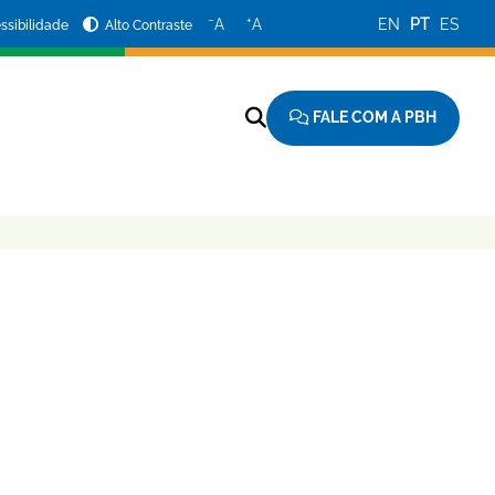
−
+
A
A
EN
PT
ES
ssibilidade
Alto Contraste
FALE COM A PBH