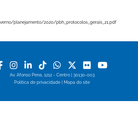
e-governo/planejamento/2020/pbh_protocolos_gerais_21.pdf
Facebook
Instagram
Linkedin
Tiktok
Whatsapp
X
Flickr
Youtu
Av. Afonso Pena, 1212 - Centro | 30130-003
Política de privacidade
|
Mapa do site