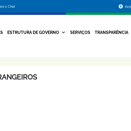
Portal
para o Chat
Ace
da
Prefeitura
AS
ESTRUTURA DE GOVERNO
SERVIÇOS
TRANSPARÊNCIA
Navegação
de
Principal
Belo
Horizonte
RANGEIROS