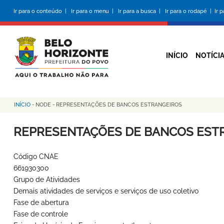
Pular
Ir para o conteúdo |
Ir para o menu |
Ir para a busca |
Ir para o rodapé |
Ir 
para
o
conteúdo
principal
INÍCIO
NOTÍCI
INÍCIO
-
NODE
-
REPRESENTAÇÕES DE BANCOS ESTRANGEIROS
Trilha
de
REPRESENTAÇÕES DE BANCOS EST
navegação
Código CNAE
661930300
Grupo de Atividades
Demais atividades de serviços e serviços de uso coletivo
Fase de abertura
Fase de controle