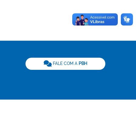
be
FALE COM A
PBH