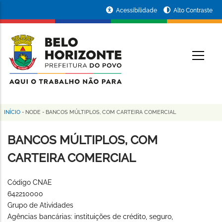
Pular
Portal
Acessibilidade
Alto Contraste
para
da
o
conteúdo
Prefeitura
O
principal
de
Belo
Horizonte
INÍCIO
-
NODE
-
BANCOS MÚLTIPLOS, COM CARTEIRA COMERCIAL
Trilha
de
BANCOS MÚLTIPLOS, COM
navegação
CARTEIRA COMERCIAL
Código CNAE
642210000
Grupo de Atividades
Agências bancárias: instituições de crédito, seguro,