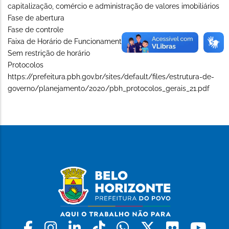
capitalização, comércio e administração de valores imobiliários
Fase de abertura
Fase de controle
Faixa de Horário de Funcionamento (Long)
Sem restrição de horário
Protocolos
https://prefeitura.pbh.gov.br/sites/default/files/estrutura-de-
governo/planejamento/2020/pbh_protocolos_gerais_21.pdf
Facebook
Instagram
Linkedin
Tiktok
Whatsapp
X
Flickr
Yo