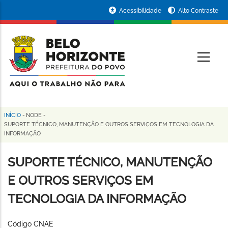
Pular
Portal
Acessibilidade
Alto Contraste
para
da
o
conteúdo
Prefeitura
O
principal
de
Belo
Horizonte
INÍCIO
-
NODE
-
Trilha
SUPORTE TÉCNICO, MANUTENÇÃO E OUTROS SERVIÇOS EM TECNOLOGIA DA
INFORMAÇÃO
de
navegação
SUPORTE TÉCNICO, MANUTENÇÃO
E OUTROS SERVIÇOS EM
TECNOLOGIA DA INFORMAÇÃO
Código CNAE