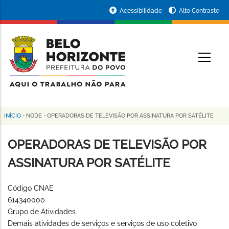
Pular
Portal
Acessibilidade
Alto Contraste
para
da
o
conteúdo
Prefeitura
O
principal
de
Belo
Horizonte
INÍCIO
-
NODE
-
OPERADORAS DE TELEVISÃO POR ASSINATURA POR SATÉLITE
Trilha
de
OPERADORAS DE TELEVISÃO POR
navegação
ASSINATURA POR SATÉLITE
Código CNAE
614340000
Grupo de Atividades
Demais atividades de serviços e serviços de uso coletivo