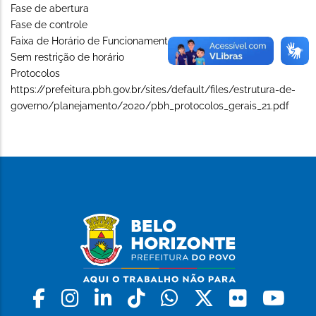
Fase de abertura
Fase de controle
Faixa de Horário de Funcionamento (Long)
Sem restrição de horário
Protocolos
https://prefeitura.pbh.gov.br/sites/default/files/estrutura-de-
governo/planejamento/2020/pbh_protocolos_gerais_21.pdf
Facebook
Instagram
Linkedin
Tiktok
Whatsapp
X
Flickr
Yo