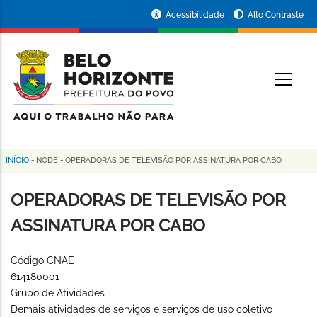
Pular
Portal
Acessibilidade
Alto Contraste
para
da
o
conteúdo
Prefeitura
O
principal
de
Belo
Horizonte
INÍCIO
-
NODE
-
OPERADORAS DE TELEVISÃO POR ASSINATURA POR CABO
Trilha
de
OPERADORAS DE TELEVISÃO POR
navegação
ASSINATURA POR CABO
Código CNAE
614180001
Grupo de Atividades
Demais atividades de serviços e serviços de uso coletivo