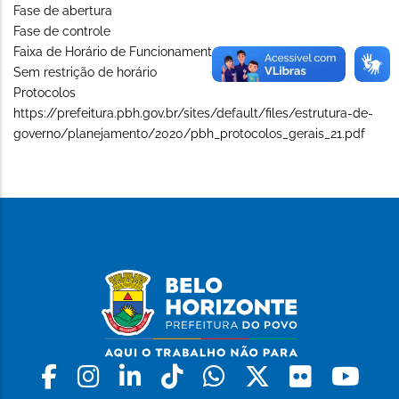
Fase de abertura
Fase de controle
Faixa de Horário de Funcionamento (Long)
Sem restrição de horário
Protocolos
https://prefeitura.pbh.gov.br/sites/default/files/estrutura-de-
governo/planejamento/2020/pbh_protocolos_gerais_21.pdf
Facebook
Instagram
Linkedin
Tiktok
Whatsapp
X
Flickr
Yo