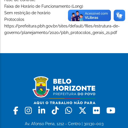
Faixa de Horário de Funcionamento (Long)
Sem restrição de horário
Protocolos
https://prefeitura.pbh.gov.br/sites/default/files/estrutura-de-
governo/planejamento/2020/pbh_protocolos_gerais_21.pdf
Facebook
Instagram
Linkedin
Tiktok
Whatsapp
X
Flickr
Yo
Av. Afonso Pena, 1212 - Centro | 30130-003