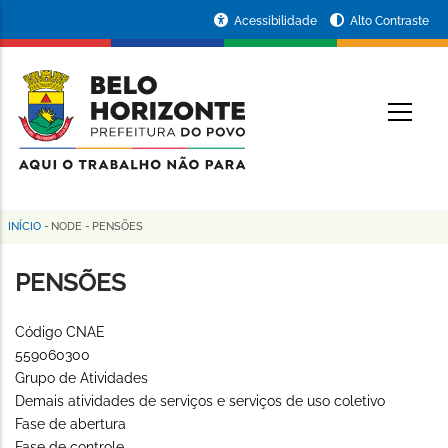
Pular
Portal
Acessibilidade
Alto Contraste
para
da
o
conteúdo
Prefeitura
O
principal
de
Belo
Horizonte
INÍCIO
-
NODE
-
PENSÕES
Trilha
de
PENSÕES
navegação
Código CNAE
559060300
Grupo de Atividades
Demais atividades de serviços e serviços de uso coletivo
Fase de abertura
Fase de controle