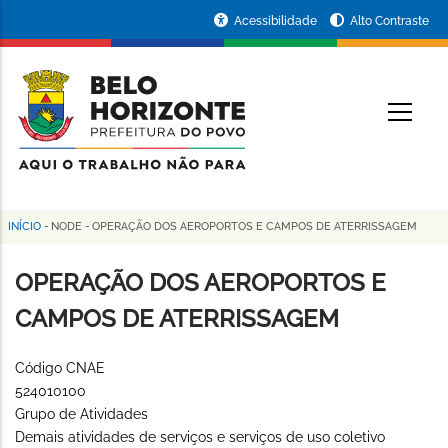
Pular
Portal
Acessibilidade
Alto Contraste
para
da
o
conteúdo
Prefeitura
O
principal
de
Belo
Horizonte
INÍCIO
-
NODE
-
OPERAÇÃO DOS AEROPORTOS E CAMPOS DE ATERRISSAGEM
Trilha
de
OPERAÇÃO DOS AEROPORTOS E
navegação
CAMPOS DE ATERRISSAGEM
Código CNAE
524010100
Grupo de Atividades
Demais atividades de serviços e serviços de uso coletivo