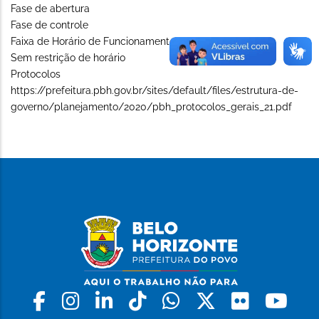
Fase de abertura
Fase de controle
Faixa de Horário de Funcionamento (Long)
Sem restrição de horário
Protocolos
https://prefeitura.pbh.gov.br/sites/default/files/estrutura-de-
governo/planejamento/2020/pbh_protocolos_gerais_21.pdf
Facebook
Instagram
Linkedin
Tiktok
Whatsapp
X
Flickr
Yo