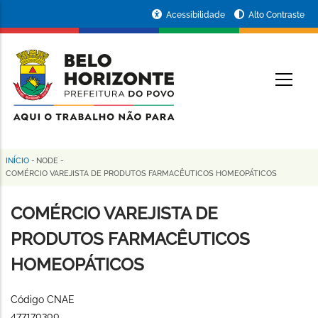
Pular
Portal
Acessibilidade
Alto Contraste
para
da
o
conteúdo
Prefeitura
O
principal
de
Belo
Horizonte
INÍCIO
-
NODE
-
Trilha
COMÉRCIO VAREJISTA DE PRODUTOS FARMACÊUTICOS HOMEOPÁTICOS
de
COMÉRCIO VAREJISTA DE
navegação
PRODUTOS FARMACÊUTICOS
HOMEOPÁTICOS
Código CNAE
477170300