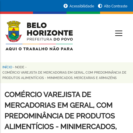
Pular
Portal
Acessibilidade
Alto Contraste
para
da
o
conteúdo
Prefeitura
O
principal
de
Belo
Horizonte
INÍCIO
-
NODE
-
Trilha
COMÉRCIO VAREJISTA DE MERCADORIAS EM GERAL, COM PREDOMINÂNCIA DE
PRODUTOS ALIMENTÍCIOS - MINIMERCADOS, MERCEARIAS E ARMAZÉNS
de
navegação
COMÉRCIO VAREJISTA DE
MERCADORIAS EM GERAL, COM
PREDOMINÂNCIA DE PRODUTOS
ALIMENTÍCIOS - MINIMERCADOS,