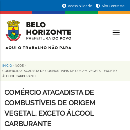
Pular
Portal
Acessibilidade
Alto Contraste
para
da
o
conteúdo
Prefeitura
O
principal
de
Belo
Horizonte
INÍCIO
-
NODE
-
Trilha
COMÉRCIO ATACADISTA DE COMBUSTÍVEIS DE ORIGEM VEGETAL, EXCETO
ÁLCOOL CARBURANTE
de
navegação
COMÉRCIO ATACADISTA DE
COMBUSTÍVEIS DE ORIGEM
VEGETAL, EXCETO ÁLCOOL
CARBURANTE