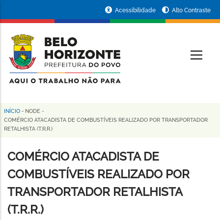
Pular
Portal
Acessibilidade
Alto Contraste
para
da
o
conteúdo
Prefeitura
O
principal
de
Belo
Horizonte
INÍCIO
-
NODE
-
Trilha
COMÉRCIO ATACADISTA DE COMBUSTÍVEIS REALIZADO POR TRANSPORTADOR
RETALHISTA (T.R.R.)
de
navegação
COMÉRCIO ATACADISTA DE
COMBUSTÍVEIS REALIZADO POR
TRANSPORTADOR RETALHISTA
(T.R.R.)