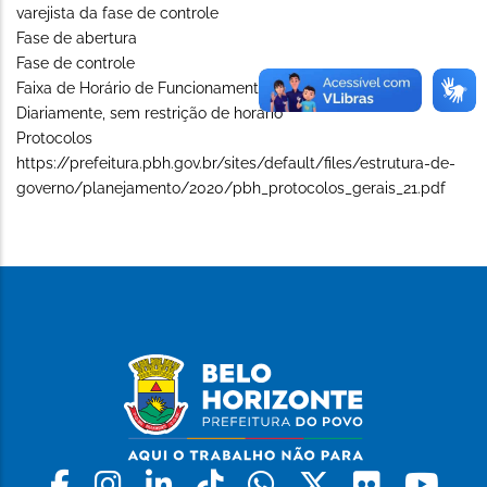
varejista da fase de controle
Fase de abertura
Fase de controle
Faixa de Horário de Funcionamento (Long)
Diariamente, sem restrição de horário
Protocolos
https://prefeitura.pbh.gov.br/sites/default/files/estrutura-de-
governo/planejamento/2020/pbh_protocolos_gerais_21.pdf
Facebook
Instagram
Linkedin
Tiktok
Whatsapp
X
Flickr
Yo