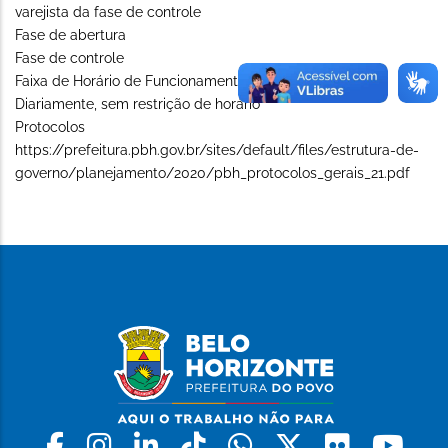
varejista da fase de controle
Fase de abertura
Fase de controle
Faixa de Horário de Funcionamento (Long)
Diariamente, sem restrição de horário
Protocolos
https://prefeitura.pbh.gov.br/sites/default/files/estrutura-de-
governo/planejamento/2020/pbh_protocolos_gerais_21.pdf
Facebook
Instagram
Linkedin
Tiktok
Whatsapp
X
Flickr
Yo