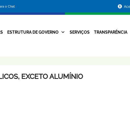
Portal
para o Chat
Ace
da
Prefeitura
AS
ESTRUTURA DE GOVERNO
SERVIÇOS
TRANSPARÊNCIA
Navegação
de
Principal
Belo
Horizonte
ICOS, EXCETO ALUMÍNIO