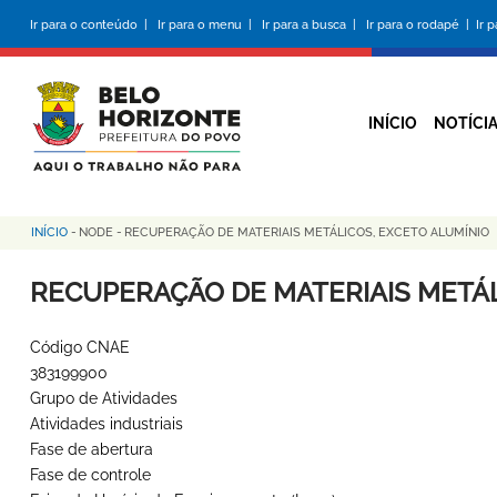
Pular
Ir para o conteúdo |
Ir para o menu |
Ir para a busca |
Ir para o rodapé |
Ir 
para
o
conteúdo
principal
INÍCIO
NOTÍCI
INÍCIO
-
NODE
-
RECUPERAÇÃO DE MATERIAIS METÁLICOS, EXCETO ALUMÍNIO
Trilha
de
RECUPERAÇÃO DE MATERIAIS METÁL
navegação
Código CNAE
383199900
Grupo de Atividades
Atividades industriais
Fase de abertura
Fase de controle