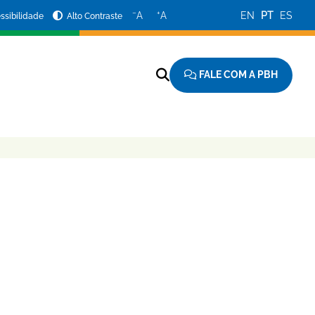
−
+
A
A
EN
PT
ES
ssibilidade
Alto Contraste
FALE COM A PBH