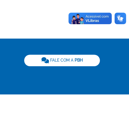
be
FALE COM A
PBH