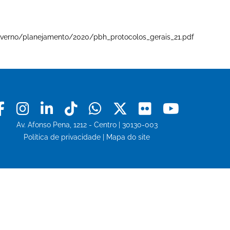
e-governo/planejamento/2020/pbh_protocolos_gerais_21.pdf
Facebook
Instagram
Linkedin
Tiktok
Whatsapp
X
Flickr
Youtu
Av. Afonso Pena, 1212 - Centro | 30130-003
Política de privacidade
|
Mapa do site