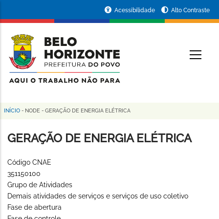
Pular
Portal
Acessibilidade
Alto Contraste
para
da
o
conteúdo
Prefeitura
O
principal
de
Belo
Horizonte
INÍCIO
-
NODE
-
GERAÇÃO DE ENERGIA ELÉTRICA
Trilha
de
GERAÇÃO DE ENERGIA ELÉTRICA
navegação
Código CNAE
351150100
Grupo de Atividades
Demais atividades de serviços e serviços de uso coletivo
Fase de abertura
Fase de controle