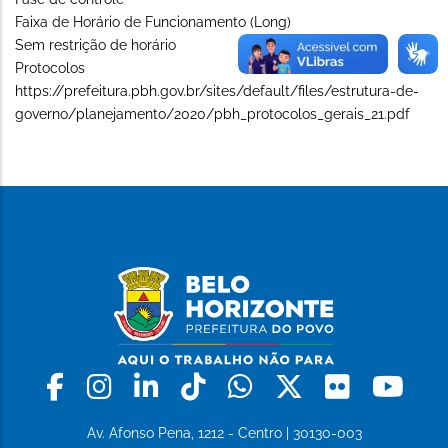
Faixa de Horário de Funcionamento (Long)
Sem restrição de horário
Protocolos
https://prefeitura.pbh.gov.br/sites/default/files/estrutura-de-
governo/planejamento/2020/pbh_protocolos_gerais_21.pdf
Facebook
Instagram
Linkedin
Tiktok
Whatsapp
X
Flickr
Yo
Av. Afonso Pena, 1212 - Centro | 30130-003