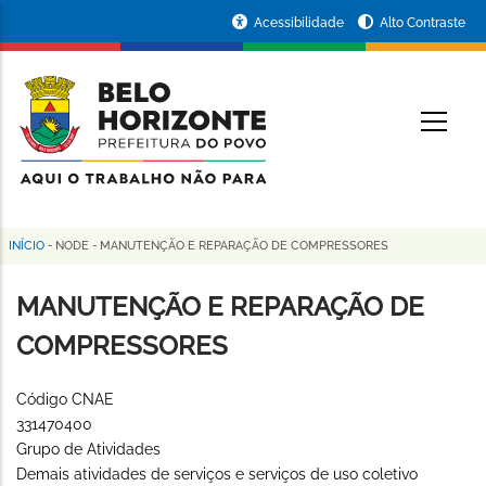
Pular
Portal
Acessibilidade
Alto Contraste
para
da
o
conteúdo
Prefeitura
O
principal
de
Belo
Horizonte
INÍCIO
-
NODE
-
MANUTENÇÃO E REPARAÇÃO DE COMPRESSORES
Trilha
de
MANUTENÇÃO E REPARAÇÃO DE
navegação
COMPRESSORES
Código CNAE
331470400
Grupo de Atividades
Demais atividades de serviços e serviços de uso coletivo