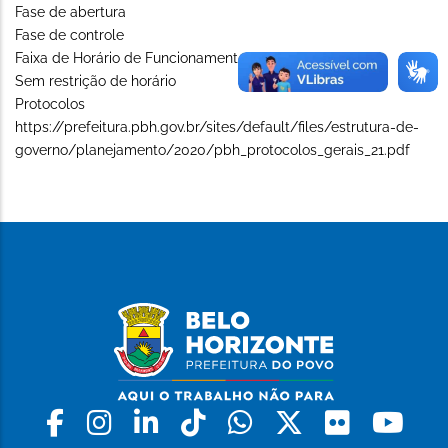
Fase de abertura
Fase de controle
Faixa de Horário de Funcionamento (Long)
Sem restrição de horário
Protocolos
https://prefeitura.pbh.gov.br/sites/default/files/estrutura-de-
governo/planejamento/2020/pbh_protocolos_gerais_21.pdf
Facebook
Instagram
Linkedin
Tiktok
Whatsapp
X
Flickr
Yo