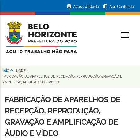
Pular
Portal
Acessibilidade
Alto Contraste
para
da
o
conteúdo
Prefeitura
O
principal
de
Belo
Horizonte
INÍCIO
-
NODE
-
Trilha
FABRICAÇÃO DE APARELHOS DE RECEPÇÃO, REPRODUÇÃO, GRAVAÇÃO E
AMPLIFICAÇÃO DE ÁUDIO E VÍDEO
de
navegação
FABRICAÇÃO DE APARELHOS DE
RECEPÇÃO, REPRODUÇÃO,
GRAVAÇÃO E AMPLIFICAÇÃO DE
ÁUDIO E VÍDEO