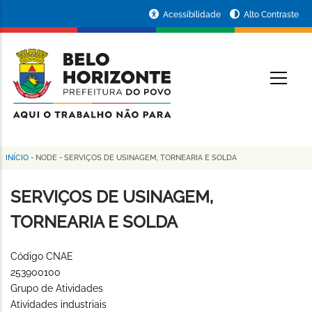
Pular
Portal
Acessibilidade
Alto Contraste
para
da
o
conteúdo
Prefeitura
O
principal
de
Belo
Horizonte
INÍCIO
-
NODE
-
SERVIÇOS DE USINAGEM, TORNEARIA E SOLDA
Trilha
de
SERVIÇOS DE USINAGEM,
navegação
TORNEARIA E SOLDA
Código CNAE
253900100
Grupo de Atividades
Atividades industriais