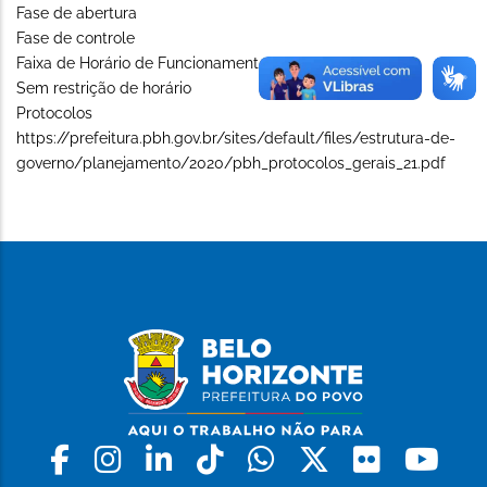
Fase de abertura
Fase de controle
Faixa de Horário de Funcionamento (Long)
Sem restrição de horário
Protocolos
https://prefeitura.pbh.gov.br/sites/default/files/estrutura-de-
governo/planejamento/2020/pbh_protocolos_gerais_21.pdf
Facebook
Instagram
Linkedin
Tiktok
Whatsapp
X
Flickr
Yo